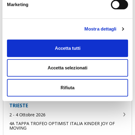
Marketing
REGGIO CALABRIA
11 - 12 Settembre 2026
OPTISUD 3° TAPPA – MEDITERRANEAN CUP
Mostra dettagli
CERVIA
Accetta tutti
12 - 13 Settembre 2026
MEETING GIOVANILE
Accetta selezionati
MARINA DI RAVENNA
18 - 20 Settembre 2026
Rifiuta
TROFEO GARDINI
TRIESTE
2 - 4 Ottobre 2026
4A TAPPA TROFEO OPTIMIST ITALIA KINDER JOY OF
MOVING