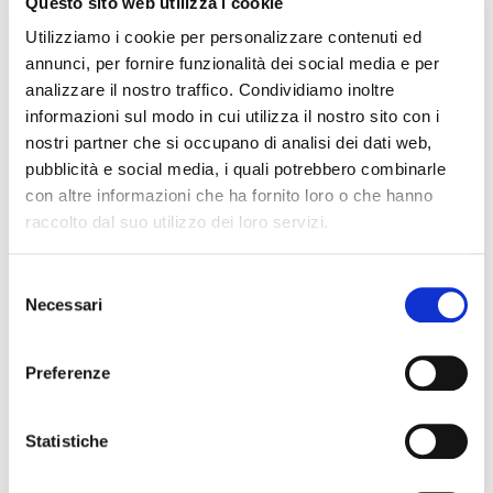
Questo sito web utilizza i cookie
MALCESINE
Utilizziamo i cookie per personalizzare contenuti ed
4 - 6 Agosto 2026
annunci, per fornire funzionalità dei social media e per
analizzare il nostro traffico. Condividiamo inoltre
TROFEO LOMBARDI
informazioni sul modo in cui utilizza il nostro sito con i
nostri partner che si occupano di analisi dei dati web,
ARCO
pubblicità e social media, i quali potrebbero combinarle
8 - 10 Agosto 2026
con altre informazioni che ha fornito loro o che hanno
ORA CUP ORA
raccolto dal suo utilizzo dei loro servizi.
RIVA DEL GARDA
Selezione
Necessari
12 - 14 Agosto 2026
del
consenso
GOLD CUP
Preferenze
MARINA DI RAVENNA
27 Agosto - 1 Settembre
Statistiche
CAMPIONATI ITALIANI IN SINGOLO