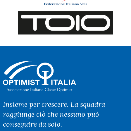
Insieme per crescere. La squadra
raggiunge ciò che nessuno può
conseguire da solo.