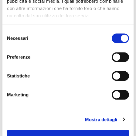
pubblicità e social media, i quali potrebbero combinarle
Cosa bisogna ritrovare
con altre informazioni che ha fornito loro o che hanno
raccolto dal suo utilizzo dei loro servizi.
03/08/2026
Nuovo GAN
Selezione
31/07/2026
Necessari
del
Gdynia Final Day
consenso
Preferenze
PHOTOGALLERY
SFOGLIA GALLERY
Statistiche
Marketing
Mostra dettagli