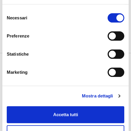
Gdynia Final Day
Selezione
Necessari
del
PHOTOGALLERY
consenso
SFOGLIA GALLERY
Preferenze
Statistiche
Marketing
Mostra dettagli
Accetta tutti