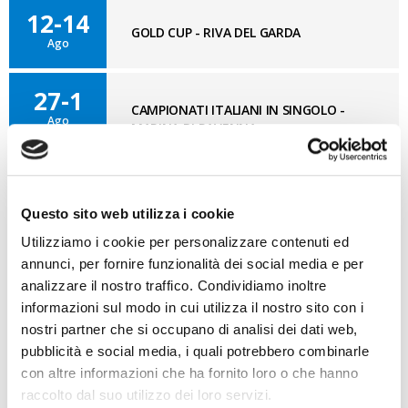
12-14
GOLD CUP - RIVA DEL GARDA
Ago
27-1
CAMPIONATI ITALIANI IN SINGOLO -
Ago
MARINA DI RAVENNA
BLOG OPTI GAN
Questo sito web utilizza i cookie
VAI AL BLOG
Utilizziamo i cookie per personalizzare contenuti ed
annunci, per fornire funzionalità dei social media e per
07/08/2026
analizzare il nostro traffico. Condividiamo inoltre
Cosa bisogna ritrovare
informazioni sul modo in cui utilizza il nostro sito con i
nostri partner che si occupano di analisi dei dati web,
03/08/2026
pubblicità e social media, i quali potrebbero combinarle
Nuovo GAN
con altre informazioni che ha fornito loro o che hanno
raccolto dal suo utilizzo dei loro servizi.
31/07/2026