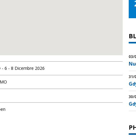
B
03/
Nu
 6 - 8 Dicembre 2026
31/
EMO
Gdy
30/
Gd
pen
P