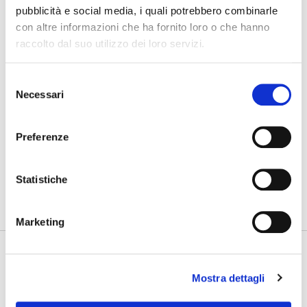
07/08/2026
pubblicità e social media, i quali potrebbero combinarle
Cosa bisogna ritrovare
con altre informazioni che ha fornito loro o che hanno
raccolto dal suo utilizzo dei loro servizi.
03/08/2026
Nuovo GAN
Selezione
Necessari
del
31/07/2026
Gdynia Final Day
consenso
Preferenze
PHOTOGALLERY
SFOGLIA GALLERY
Statistiche
Marketing
Mostra dettagli