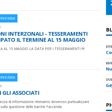
FIV E IODA
0
B
ONI INTERZONALI - TESSERAMENTI
IPATO IL TERMINE AL 15 MAGGIO
07/
A AL 15 MAGGIO LA DATA PER I TESSERAMENTI !!!!
Co
03/
Nu
FIV E IODA
31/
Gdy
19
 GLI ASSOCIATI
ezza di informazione riteniamo doveroso puntualizzare
P
 sulla questione delle barche Faccenda