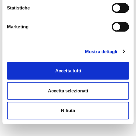
Optimist N.3 2014
Statistiche
Marketing
Mostra dettagli
Accetta tutti
Accetta selezionati
Powered by
Issuu
Publish for Free
Optimist N.2 2014
Rifiuta