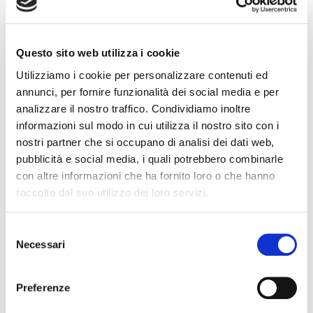
Questo sito web utilizza i cookie
Powered by
Issuu
Publish for Free
Utilizziamo i cookie per personalizzare contenuti ed
annunci, per fornire funzionalità dei social media e per
Optimist N.1 2015
analizzare il nostro traffico. Condividiamo inoltre
informazioni sul modo in cui utilizza il nostro sito con i
nostri partner che si occupano di analisi dei dati web,
pubblicità e social media, i quali potrebbero combinarle
con altre informazioni che ha fornito loro o che hanno
raccolto dal suo utilizzo dei loro servizi.
Selezione
Necessari
del
consenso
Preferenze