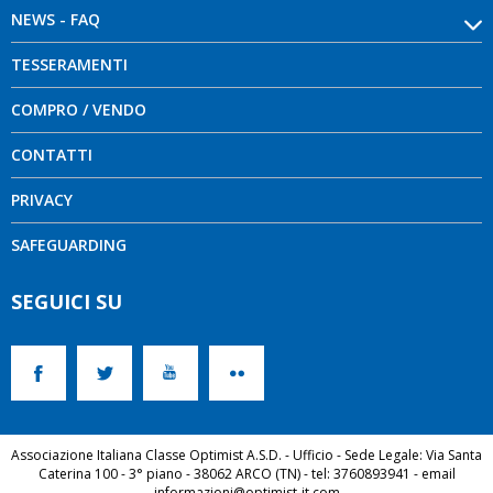
NEWS - FAQ
TESSERAMENTI
COMPRO / VENDO
CONTATTI
PRIVACY
SAFEGUARDING
SEGUICI SU
Associazione Italiana Classe Optimist A.S.D. - Ufficio - Sede Legale: Via Santa
Caterina 100 - 3° piano - 38062 ARCO (TN) - tel: 3760893941 - email
informazioni@optimist-it.com