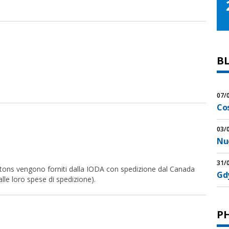
B
07/
Co
03/
Nu
31/
l bottons vengono forniti dalla IODA con spedizione dal Canada
Gdy
alle loro spese di spedizione).
P