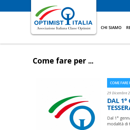
CHI SIAMO
R
Come fare per ...
COME FARE PE
29 Dicembre 
DAL 1°
TESSERA
Dal 1° genna
modalità di