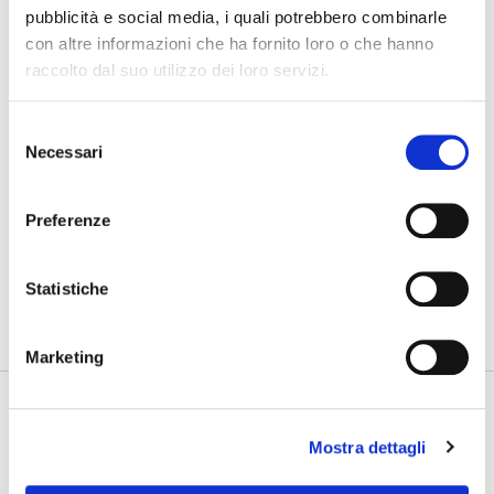
07/08/2026
pubblicità e social media, i quali potrebbero combinarle
Cosa bisogna ritrovare
con altre informazioni che ha fornito loro o che hanno
raccolto dal suo utilizzo dei loro servizi.
03/08/2026
Nuovo GAN
Selezione
Necessari
del
31/07/2026
Gdynia Final Day
consenso
Preferenze
PHOTOGALLERY
SFOGLIA GALLERY
Statistiche
Marketing
Mostra dettagli