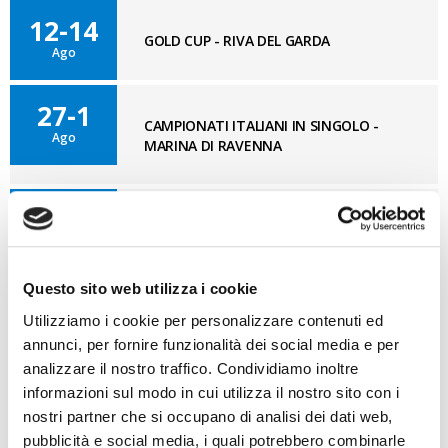
12-14
GOLD CUP - RIVA DEL GARDA
Ago
27-1
CAMPIONATI ITALIANI IN SINGOLO -
Ago
MARINA DI RAVENNA
11-12
OPTISUD 3° TAPPA – MEDITERRANEAN
Set
CUP - REGGIO CALABRIA
Questo sito web utilizza i cookie
Utilizziamo i cookie per personalizzare contenuti ed
BLOG OPTI GAN
annunci, per fornire funzionalità dei social media e per
VAI AL BLOG
analizzare il nostro traffico. Condividiamo inoltre
informazioni sul modo in cui utilizza il nostro sito con i
07/08/2026
nostri partner che si occupano di analisi dei dati web,
Cosa bisogna ritrovare
pubblicità e social media, i quali potrebbero combinarle