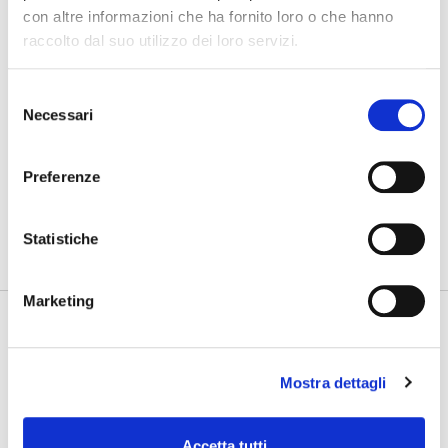
con altre informazioni che ha fornito loro o che hanno
03/08/2026
raccolto dal suo utilizzo dei loro servizi.
Nuovo GAN
Selezione
31/07/2026
Necessari
del
Gdynia Final Day
consenso
Preferenze
PHOTOGALLERY
SFOGLIA GALLERY
Statistiche
Marketing
Mostra dettagli
Accetta tutti