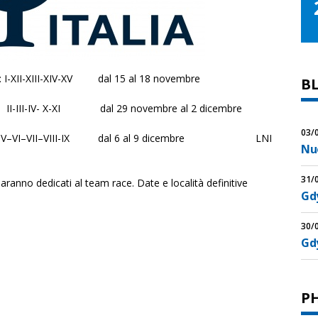
ate: I-XII-XIII-XIV-XV dal 15 al 18 novembre
B
te: II-III-IV- X-XI dal 29 novembre al 2 dicembre
03/
sate: V–VI–VII–VIII-IX dal 6 al 9 dicembre LNI
Nu
31/
saranno dedicati al team race. Date e località definitive
Gdy
30/
Gd
P