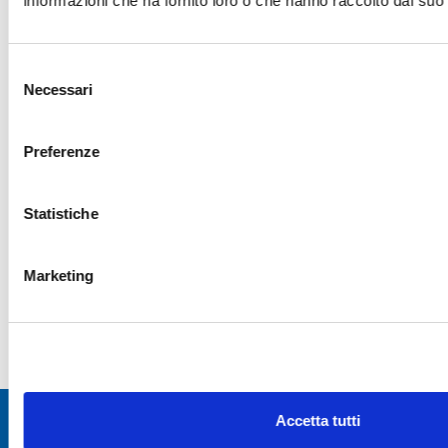
informazioni che ha fornito loro o che hanno raccolto dal suo u
Selezione
Necessari
del
consenso
Preferenze
Statistiche
Marketing
Accetta tutti