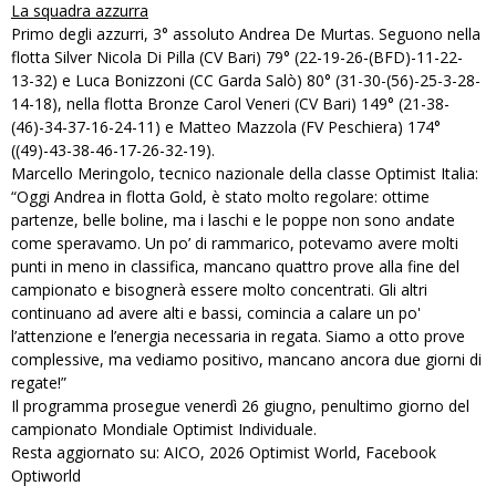
La squadra azzurra
Primo degli azzurri, 3° assoluto Andrea De Murtas. Seguono nella
flotta Silver Nicola Di Pilla (CV Bari) 79° (22-19-26-(BFD)-11-22-
13-32) e Luca Bonizzoni (CC Garda Salò) 80° (31-30-(56)-25-3-28-
14-18), nella flotta Bronze Carol Veneri (CV Bari) 149° (21-38-
(46)-34-37-16-24-11) e Matteo Mazzola (FV Peschiera) 174°
((49)-43-38-46-17-26-32-19).
Marcello Meringolo, tecnico nazionale della classe Optimist Italia:
“Oggi Andrea in flotta Gold, è stato molto regolare: ottime
partenze, belle boline, ma i laschi e le poppe non sono andate
come speravamo. Un po’ di rammarico, potevamo avere molti
punti in meno in classifica, mancano quattro prove alla fine del
campionato e bisognerà essere molto concentrati. Gli altri
continuano ad avere alti e bassi, comincia a calare un po'
l’attenzione e l’energia necessaria in regata. Siamo a otto prove
complessive, ma vediamo positivo, mancano ancora due giorni di
regate!”
Il programma prosegue venerdì 26 giugno, penultimo giorno del
campionato Mondiale Optimist Individuale.
Resta aggiornato su:
AICO
,
2026 Optimist World
,
Facebook
Optiworld