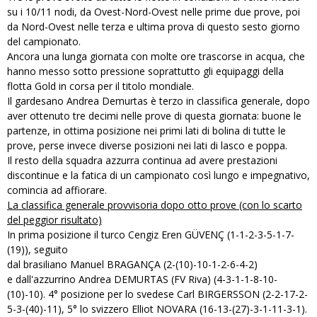
su i 10/11 nodi, da Ovest-Nord-Ovest nelle prime due prove, poi
da Nord-Ovest nelle terza e ultima prova di questo sesto giorno
del campionato.
Ancora una lunga giornata con molte ore trascorse in acqua, che
hanno messo sotto pressione soprattutto gli equipaggi della
flotta Gold in corsa per il titolo mondiale.
Il gardesano Andrea Demurtas è terzo in classifica generale, dopo
aver ottenuto tre decimi nelle prove di questa giornata: buone le
partenze, in ottima posizione nei primi lati di bolina di tutte le
prove, perse invece diverse posizioni nei lati di lasco e poppa.
Il resto della squadra azzurra continua ad avere prestazioni
discontinue e la fatica di un campionato così lungo e impegnativo,
comincia ad affiorare.
La classifica generale provvisoria dopo otto prove (con lo scarto
del peggior risultato)
In prima posizione il turco Cengiz Eren GÜVENÇ (1-1-2-3-5-1-7-
(19)), seguito
dal brasiliano Manuel BRAGANÇA (2-(10)-10-1-2-6-4-2)
e dall'azzurrino Andrea DEMURTAS (FV Riva) (4-3-1-1-8-10-
(10)-10). 4° posizione per lo svedese Carl BIRGERSSON (2-2-17-2-
5-3-(40)-11), 5° lo svizzero Elliot NOVARA (16-13-(27)-3-1-11-3-1).