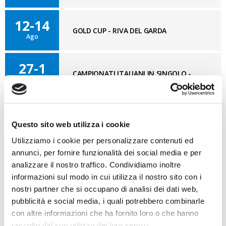
12-14
GOLD CUP - RIVA DEL GARDA
Ago
27-1
CAMPIONATI ITALIANI IN SINGOLO -
Ago
MARINA DI RAVENNA
Questo sito web utilizza i cookie
BLOG OPTI GAN
VAI AL BLOG
Utilizziamo i cookie per personalizzare contenuti ed
annunci, per fornire funzionalità dei social media e per
analizzare il nostro traffico. Condividiamo inoltre
03/08/2026
informazioni sul modo in cui utilizza il nostro sito con i
Nuovo GAN
nostri partner che si occupano di analisi dei dati web,
31/07/2026
pubblicità e social media, i quali potrebbero combinarle
Gdynia Final Day
con altre informazioni che ha fornito loro o che hanno
raccolto dal suo utilizzo dei loro servizi.