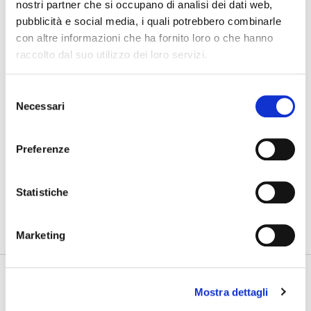
nostri partner che si occupano di analisi dei dati web,
pubblicità e social media, i quali potrebbero combinarle
07/08/2026
con altre informazioni che ha fornito loro o che hanno
Cosa bisogna ritrovare
raccolto dal suo utilizzo dei loro servizi.
03/08/2026
Nuovo GAN
Selezione
Necessari
del
31/07/2026
consenso
Gdynia Final Day
Preferenze
PHOTOGALLERY
Statistiche
SFOGLIA GALLERY
Marketing
Mostra dettagli