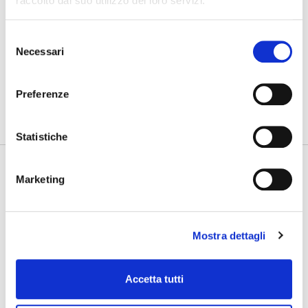
raccolto dal suo utilizzo dei loro servizi.
31/07/2026
Gdynia Final Day
Selezione
Necessari
del
consenso
PHOTOGALLERY
SFOGLIA GALLERY
Preferenze
Statistiche
Marketing
Mostra dettagli
Accetta tutti