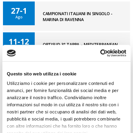
27-1
CAMPIONATI ITALIANI IN SINGOLO -
Ago
MARINA DI RAVENNA
11-12
OPTISUD 3° TAPPA – MEDITERRANEAN
Set
CUP - REGGIO CALABRIA
Questo sito web utilizza i cookie
BLOG OPTI GAN
VAI AL BLOG
Utilizziamo i cookie per personalizzare contenuti ed
annunci, per fornire funzionalità dei social media e per
analizzare il nostro traffico. Condividiamo inoltre
07/08/2026
informazioni sul modo in cui utilizza il nostro sito con i
Cosa bisogna ritrovare
nostri partner che si occupano di analisi dei dati web,
pubblicità e social media, i quali potrebbero combinarle
03/08/2026
Nuovo GAN
con altre informazioni che ha fornito loro o che hanno