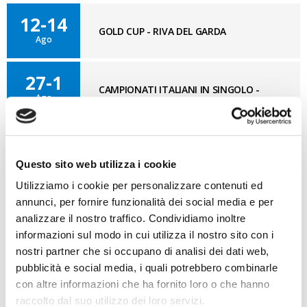
12-14
GOLD CUP - RIVA DEL GARDA
Ago
27-1
CAMPIONATI ITALIANI IN SINGOLO -
Ago
MARINA DI RAVENNA
Questo sito web utilizza i cookie
BLOG OPTI GAN
VAI AL BLOG
Utilizziamo i cookie per personalizzare contenuti ed
annunci, per fornire funzionalità dei social media e per
07/08/2026
analizzare il nostro traffico. Condividiamo inoltre
Cosa bisogna ritrovare
informazioni sul modo in cui utilizza il nostro sito con i
nostri partner che si occupano di analisi dei dati web,
03/08/2026
pubblicità e social media, i quali potrebbero combinarle
Nuovo GAN
con altre informazioni che ha fornito loro o che hanno
raccolto dal suo utilizzo dei loro servizi.
31/07/2026