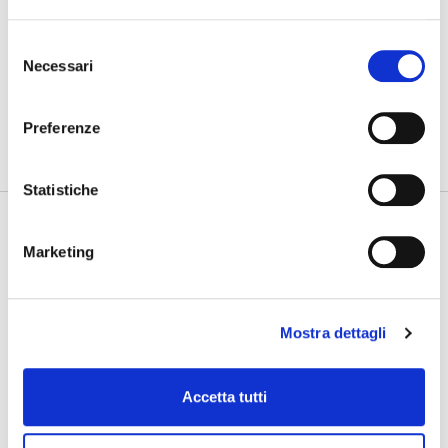
Gdynia Final Day
Selezione
Necessari
del
consenso
PHOTOGALLERY
SFOGLIA GALLERY
Preferenze
Statistiche
Marketing
Mostra dettagli
Accetta tutti