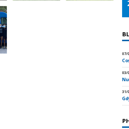
B
07/
Co
03/
Nu
31/
Gdy
P