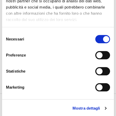
nostri partner che si occupano di analisi dei dati web,
pubblicità e social media, i quali potrebbero combinarle
07/08/2026
con altre informazioni che ha fornito loro o che hanno
Cosa bisogna ritrovare
raccolto dal suo utilizzo dei loro servizi.
03/08/2026
Nuovo GAN
Selezione
Necessari
del
31/07/2026
consenso
Gdynia Final Day
Preferenze
PHOTOGALLERY
SFOGLIA GALLERY
Statistiche
Marketing
Mostra dettagli