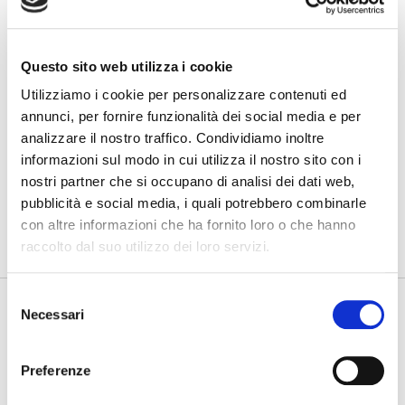
Nuovo GAN
31/07/2026
Gdynia Final Day
Questo sito web utilizza i cookie
Utilizziamo i cookie per personalizzare contenuti ed
30/07/2026
annunci, per fornire funzionalità dei social media e per
Gdynia Day 4
analizzare il nostro traffico. Condividiamo inoltre
informazioni sul modo in cui utilizza il nostro sito con i
nostri partner che si occupano di analisi dei dati web,
PHOTOGALLERY
SFOGLIA GALLERY
pubblicità e social media, i quali potrebbero combinarle
con altre informazioni che ha fornito loro o che hanno
raccolto dal suo utilizzo dei loro servizi.
Selezione
Necessari
del
consenso
Preferenze